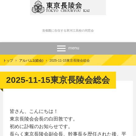
首都圏に在住する寒河江高校の同窓会
トップ
›
アルバム1(総会)
›
2025-11-15東京長陵会総会
2025-11-15東京長陵会総会
皆さん、こんにちは！
東京長陵会会長の白田敦です。
初めに訃報のお知らせです。
長らく東京長陵会副会長、幹事長を歴任された後、平