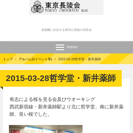
首都圏に在住する寒河江高校の同窓会
トップ
›
アルバム2(イベント等)
›
2015-03-28哲学堂・新井薬師
2015-03-28哲学堂・新井薬師
有志による桜を見る会及びウオーキング
西武新宿線・新井薬師駅より北に哲学堂、南に新井薬
師、良い桜でした。